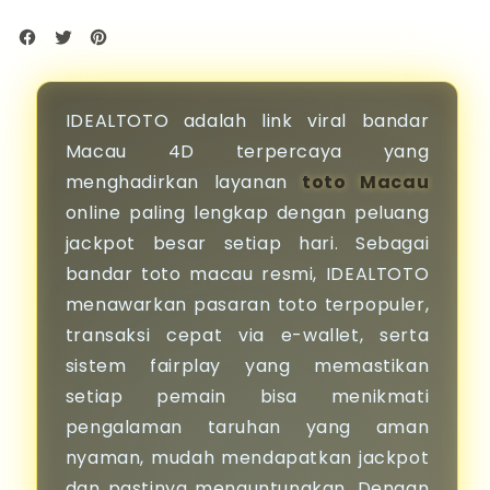
IDEALTOTO adalah link viral bandar
Macau 4D terpercaya yang
menghadirkan layanan
toto Macau
online paling lengkap dengan peluang
jackpot besar setiap hari. Sebagai
bandar toto macau resmi, IDEALTOTO
menawarkan pasaran toto terpopuler,
transaksi cepat via e-wallet, serta
sistem fairplay yang memastikan
setiap pemain bisa menikmati
pengalaman taruhan yang aman
nyaman, mudah mendapatkan jackpot
dan pastinya menguntungkan. Dengan