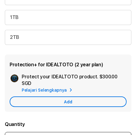
1TB
2TB
Protection+ for IDEALTOTO (2 year plan)
Protect your IDEALTOTO product.
$300.00
Ad
SGD
App
Pelajari Selengkapnya
Car
Add
Quantity