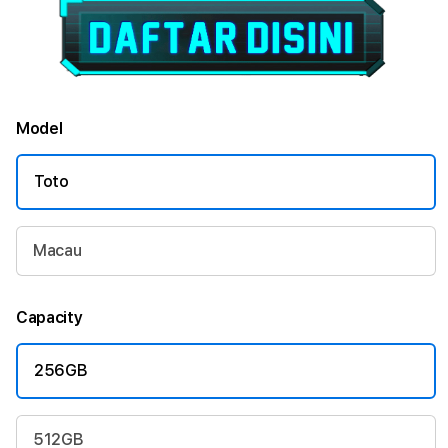
Model
Toto
Macau
Capacity
256GB
512GB