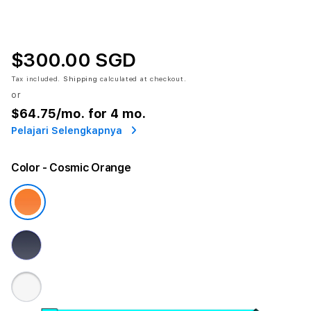
$300.00 SGD
Tax included.
Shipping
calculated at checkout.
or
$64.75
/mo. for 4 mo.
Pelajari Selengkapnya
Color
- Cosmic Orange